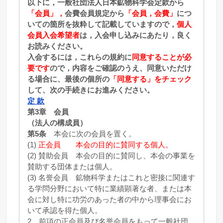
以下に，一般社団法人日本鉱物科学会定款から
「会員」，
会費会員規定から
「会員，会費」
につ
いての箇所を抜粋して記載していますので，
個人
会員入会希望者
は，入会申し込みにあたり，良く
お読みください。
入会するには，これらの規約に
同意することが必
要です
ので，内容をご確認のうえ、同意いただけ
る場合に、最後の個所の
「同意する」をチェック
して、次の手続きにお進みください。
定 款
第3章 会員
（法人の構成員）
第5条
本会に次の会員を置く。
(1)
正会員 本会の目的に賛同する個人。
(2) 賛助会員 本会の目的に賛同し、本会の事業を
賛助する団体または個人。
(3) 名誉会員 鉱物科学またはこれと密接に関連す
る学問分野において特に業績顕著な者、または本
会に対し特に功労のあった者の中から理事会にお
いて承認を得た個人。
2 前項の正会員及び名誉会員をもって一般社団