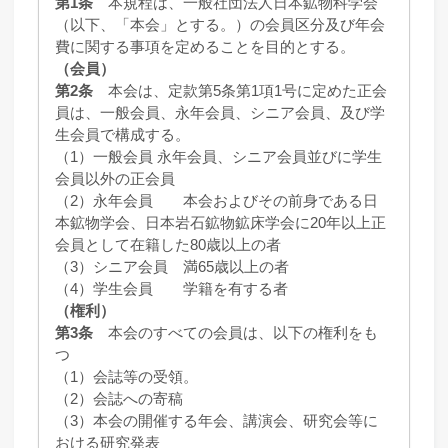
第1条
本規程は、一般社団法人日本鉱物科学会
（以下、「本会」とする。）の会員区分及び年会
費に関する事項を定めることを目的とする。
（会員）
第2条
本会は、定款第5条第1項1号に定めた正会
員は、一般会員、永年会員、シニア会員、及び学
生会員で構成する。
（1）一般会員 永年会員、シニア会員並びに学生
会員以外の正会員
（2）永年会員 本会およびその前身である日
本鉱物学会、日本岩石鉱物鉱床学会に20年以上正
会員として在籍した80歳以上の者
（3）シニア会員 満65歳以上の者
（4）学生会員 学籍を有する者
（権利）
第3条
本会のすべての会員は、以下の権利をも
つ
（1）会誌等の受領。
（2）会誌への寄稿
（3）本会の開催する年会、講演会、研究会等に
おける研究発表