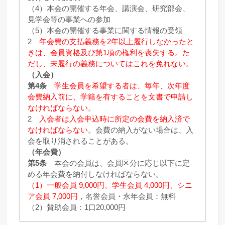
（4）本会の開催する年会、講演会、研究部会、
見学会等の事業への参加
（5）本会の開催する事業に関する情報の受領
2
年会費の支払義務を2年以上履行しなかったと
きは、会員資格及び第1項の権利を喪失する。た
だし、未履行の義務についてはこれを免れない。
（入会）
第4条
学生会員を希望する者は、毎年、次年度
会費納入前に、学籍を有することを文書で申請し
なければならない。
2
入会者は入会申込時に所定の会費を納入済で
なければならない
。会費の納入がない場合は、入
会を取り消されることがある。
（年会費）
第5条
本会の会員は、会員区分に応じ以下に定
める年会費を納付しなければならない。
（1）一般会員 9,000円、学生会員 4,000円、シニ
ア会員 7,000円
，名誉会員・永年会員：無料
（2）賛助会員：1口20,000円