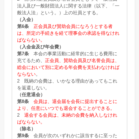
法人及び一般財団法人に関する法律（以下、「一
般法人法」という。）上の社員とする。
（入会）
第6条
正会員及び賛助会員になろうとする者
は、所定の手続きを経て理事会の承認を得なけれ
ばならない。
（入会金及び年会費）
第7条
本会の事業活動に経常的に生じる費用に
充てるため、
正会員、賛助会員及び名誉会員は、
総会において別に定める年会費を支払わなければ
ならない
。
2 既納の会費は、いかなる理由があってもこれ
を返還しない。
（任意退会）
第8条
会員は、退会届を会長に提出することに
より、任意にいつでも退会することができる。
2
退会する会員は、未納の会費を納入しなけれ
ばならない。
（除名）
第9条
会員が次のいずれかに該当するに至った