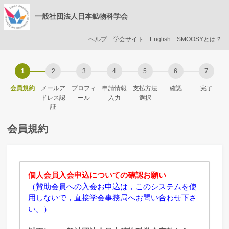
一般社団法人日本鉱物科学会
ヘルプ
学会サイト
English
SMOOSYとは？
会員規約
メールア
プロフィ
申請情報
支払方法
確認
完了
ドレス認
ール
入力
選択
証
会員規約
個人会員入会申込についての確認お願い
（賛助会員への入会お申込は，このシステムを使
用しないで，直接学会事務局へお問い合わせ下さ
い。）